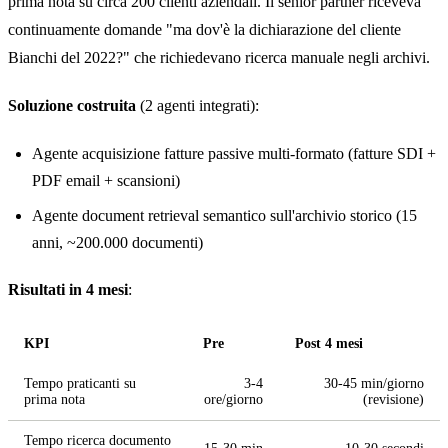
prima nota su circa 200 clienti aziendali. Il senior partner riceveva
continuamente domande "ma dov'è la dichiarazione del cliente
Bianchi del 2022?" che richiedevano ricerca manuale negli archivi.
Soluzione costruita
(2 agenti integrati):
Agente acquisizione fatture passive multi-formato (fatture SDI +
PDF email + scansioni)
Agente document retrieval semantico sull'archivio storico (15
anni, ~200.000 documenti)
Risultati in 4 mesi
:
KPI
Pre
Post 4 mesi
Tempo praticanti su
3-4
30-45 min/giorno
prima nota
ore/giorno
(revisione)
Tempo ricerca documento