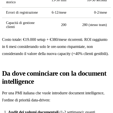
15-30 min
10-30 secondi
storico
Errori di registrazione
6-12/mese
0-2/mese
Capacità di gestione
200
280 (stesso team)
clienti
Costo totale: €19.000 setup + €380/mese ricorrenti. ROI raggiunto
in 6 mesi considerando solo le ore-uomo risparmiate, non
considerando il valore della nuova capacity (+40% clienti gestibili).
Da dove cominciare con la document
intelligence
Per una PMI italiana che vuole introdurre document intelligence,
l'ordine di priorità data-driven:
Audit dei volumi documentali
(1-2 settimane): quanti