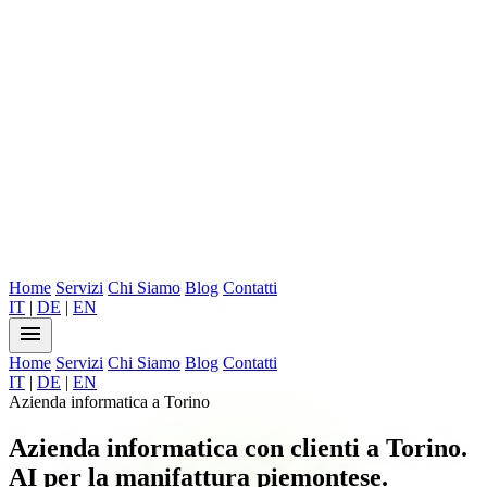
Home
Servizi
Chi Siamo
Blog
Contatti
IT
|
DE
|
EN
menu
Home
Servizi
Chi Siamo
Blog
Contatti
IT
|
DE
|
EN
Azienda informatica a Torino
Azienda informatica con clienti a Torino.
AI per la manifattura piemontese.