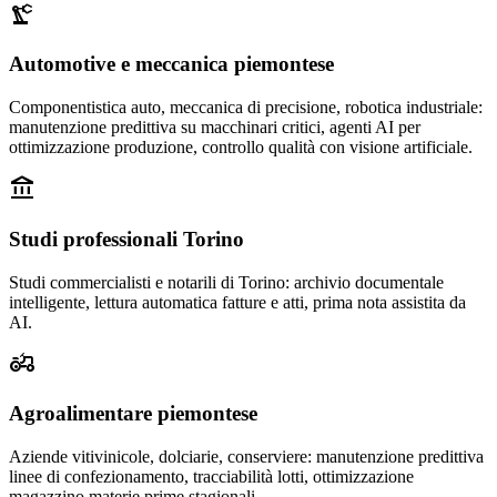
precision_manufacturing
Automotive e meccanica piemontese
Componentistica auto, meccanica di precisione, robotica industriale:
manutenzione predittiva su macchinari critici, agenti AI per
ottimizzazione produzione, controllo qualità con visione artificiale.
account_balance
Studi professionali Torino
Studi commercialisti e notarili di Torino: archivio documentale
intelligente, lettura automatica fatture e atti, prima nota assistita da
AI.
agriculture
Agroalimentare piemontese
Aziende vitivinicole, dolciarie, conserviere: manutenzione predittiva
linee di confezionamento, tracciabilità lotti, ottimizzazione
magazzino materie prime stagionali.