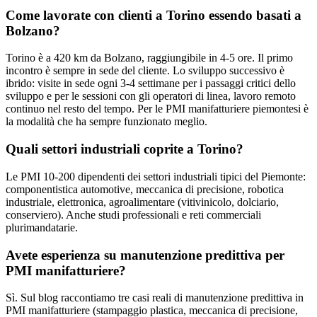
Come lavorate con clienti a Torino essendo basati a
Bolzano?
Torino è a 420 km da Bolzano, raggiungibile in 4-5 ore. Il primo
incontro è sempre in sede del cliente. Lo sviluppo successivo è
ibrido: visite in sede ogni 3-4 settimane per i passaggi critici dello
sviluppo e per le sessioni con gli operatori di linea, lavoro remoto
continuo nel resto del tempo. Per le PMI manifatturiere piemontesi è
la modalità che ha sempre funzionato meglio.
Quali settori industriali coprite a Torino?
Le PMI 10-200 dipendenti dei settori industriali tipici del Piemonte:
componentistica automotive, meccanica di precisione, robotica
industriale, elettronica, agroalimentare (vitivinicolo, dolciario,
conserviero). Anche studi professionali e reti commerciali
plurimandatarie.
Avete esperienza su manutenzione predittiva per
PMI manifatturiere?
Sì. Sul blog raccontiamo tre casi reali di manutenzione predittiva in
PMI manifatturiere (stampaggio plastica, meccanica di precisione,