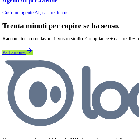
Agenti AI per aziende
Cos'è un agente AI, casi reali, costi
Trenta minuti per capire se ha senso.
Raccontateci come lavora il vostro studio. Compliance + casi reali +
arrow_forward
Parliamone