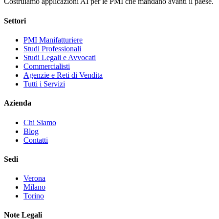
Costruiamo applicazioni AI per le PMI che mandano avanti il paese.
Settori
PMI Manifatturiere
Studi Professionali
Studi Legali e Avvocati
Commercialisti
Agenzie e Reti di Vendita
Tutti i Servizi
Azienda
Chi Siamo
Blog
Contatti
Sedi
Verona
Milano
Torino
Note Legali