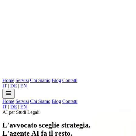
Home
Servizi
Chi Siamo
Blog
Contatti
IT
|
DE
|
EN
menu
Home
Servizi
Chi Siamo
Blog
Contatti
IT
|
DE
|
EN
AI per Studi Legali
L'avvocato sceglie strategia.
L'agente AI fa il resto.