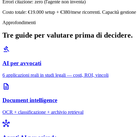
Errori citazione:
zero (l'agente non inventa)
Costo totale: €19.000 setup + €380/mese ricorrenti. Capacità gestion
Approfondimenti
Tre guide per valutare prima di decidere.
gavel
AI per avvocati
6 applicazioni reali in studi legali — costi, ROI, vincoli
description
Document intelligence
OCR + classificazione + archivio retrieval
hub