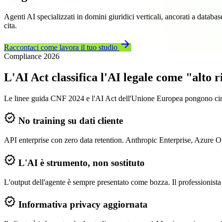
Agenti AI specializzati in domini giuridici verticali, ancorati a datab
cita.
arrow_forward
Raccontaci come lavora il tuo studio
Compliance 2026
L'AI Act classifica l'AI legale come "alto r
Le linee guida CNF 2024 e l'AI Act dell'Unione Europea pongono cinque
verified
No training su dati cliente
API enterprise con zero data retention. Anthropic Enterprise, Az
verified
L'AI è strumento, non sostituto
L'output dell'agente è sempre presentato come bozza. Il professionista 
verified
Informativa privacy aggiornata