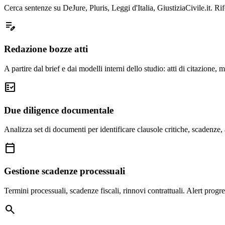
Cerca sentenze su DeJure, Pluris, Leggi d'Italia, GiustiziaCivile.it. Rifo
edit_note
Redazione bozze atti
A partire dal brief e dai modelli interni dello studio: atti di citazione
fact_check
Due diligence documentale
Analizza set di documenti per identificare clausole critiche, scadenze
calendar_today
Gestione scadenze processuali
Termini processuali, scadenze fiscali, rinnovi contrattuali. Alert progre
search