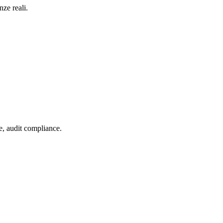
nze reali.
e, audit compliance.