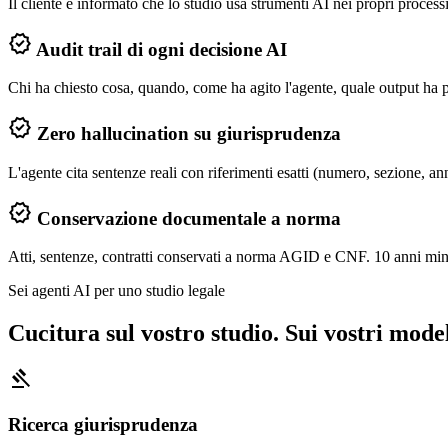
Il cliente è informato che lo studio usa strumenti AI nei propri proce
verified
Audit trail di ogni decisione AI
Chi ha chiesto cosa, quando, come ha agito l'agente, quale output ha 
verified
Zero hallucination su giurisprudenza
L'agente cita sentenze reali con riferimenti esatti (numero, sezione, ann
verified
Conservazione documentale a norma
Atti, sentenze, contratti conservati a norma AGID e CNF. 10 anni mini
Sei agenti AI per uno studio legale
Cucitura sul vostro studio.
Sui vostri model
gavel
Ricerca giurisprudenza