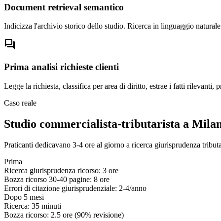
Document retrieval semantico
Indicizza l'archivio storico dello studio. Ricerca in linguaggio natural
forum
Prima analisi richieste clienti
Legge la richiesta, classifica per area di diritto, estrae i fatti rilevant
Caso reale
Studio commercialista-tributarista a Milan
Praticanti dedicavano 3-4 ore al giorno a ricerca giurisprudenza tributa
Prima
Ricerca giurisprudenza ricorso:
3 ore
Bozza ricorso 30-40 pagine:
8 ore
Errori di citazione giurisprudenziale:
2-4/anno
Dopo 5 mesi
Ricerca:
35 minuti
Bozza ricorso:
2.5 ore
(90% revisione)