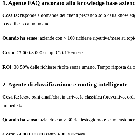
1. Agente FAQ ancorato alla knowledge base azien
Cosa fa
: risponde a domande dei clienti pescando solo dalla knowledg
passa il caso a un umano.
Quando ha senso
: aziende con > 100 richieste ripetitive/mese su topic
Costo
: €3.000-8.000 setup, €50-150/mese.
ROI
: 30-50% delle richieste risolte senza umano. Tempo risposta da o
2. Agente di classificazione e routing intelligente
Cosa fa
: legge ogni email/chat in arrivo, la classifica (preventivo, ord
immediato.
Quando ha senso
: aziende con > 30 richieste/giorno e team customer
Costo
: €4.000-10.000 setup, €80-200/mese.