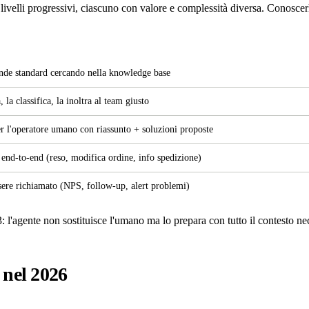
velli progressivi, ciascuno con valore e complessità diversa. Conoscerli
de standard cercando nella knowledge base
, la classifica, la inoltra al team giusto
er l'operatore umano con riassunto + soluzioni proposte
e end-to-end (reso, modifica ordine, info spedizione)
ssere richiamato (NPS, follow-up, alert problemi)
2-3: l'agente non sostituisce l'umano ma lo prepara con tutto il contesto
 nel 2026