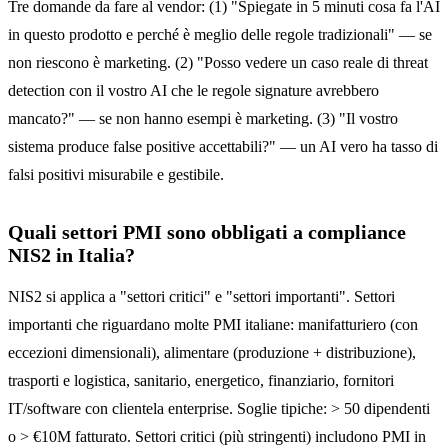
Tre domande da fare al vendor: (1) "Spiegate in 5 minuti cosa fa l'AI
in questo prodotto e perché è meglio delle regole tradizionali" — se
non riescono è marketing. (2) "Posso vedere un caso reale di threat
detection con il vostro AI che le regole signature avrebbero
mancato?" — se non hanno esempi è marketing. (3) "Il vostro
sistema produce false positive accettabili?" — un AI vero ha tasso di
falsi positivi misurabile e gestibile.
Quali settori PMI sono obbligati a compliance
NIS2 in Italia?
NIS2 si applica a "settori critici" e "settori importanti". Settori
importanti che riguardano molte PMI italiane: manifatturiero (con
eccezioni dimensionali), alimentare (produzione + distribuzione),
trasporti e logistica, sanitario, energetico, finanziario, fornitori
IT/software con clientela enterprise. Soglie tipiche: > 50 dipendenti
o > €10M fatturato. Settori critici (più stringenti) includono PMI in