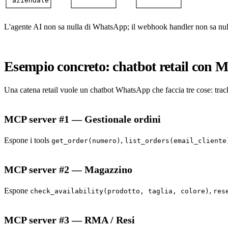
│ aziendale│    │          │    │          │

L'agente AI non sa nulla di WhatsApp; il webhook handler non sa nulla
Esempio concreto: chatbot retail con
Una catena retail vuole un chatbot WhatsApp che faccia tre cose: tra
MCP server #1 — Gestionale ordini
Espone i tools
,
get_order(numero)
list_orders(email_cliente
MCP server #2 — Magazzino
Espone
,
check_availability(prodotto, taglia, colore)
res
MCP server #3 — RMA / Resi