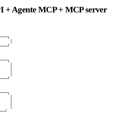
PI + Agente MCP + MCP server
───┐

    │

───┘

───┐

    │

    │

    │

───┘

───┐

    │

    │

    │

──┘
