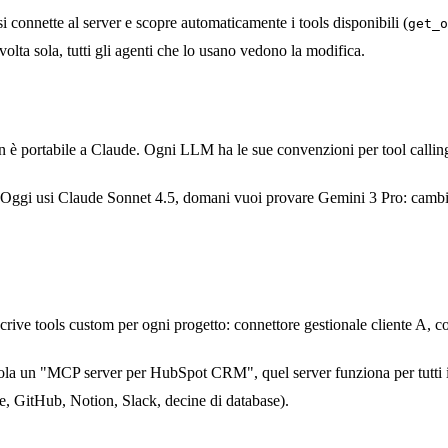
 connette al server e scopre automaticamente i tools disponibili (
get_o
lta sola, tutti gli agenti che lo usano vedono la modifica.
ortabile a Claude. Ogni LLM ha le sue convenzioni per tool calling, fu
. Oggi usi Claude Sonnet 4.5, domani vuoi provare Gemini 3 Pro: cambi 
rive tools custom per ogni progetto: connettore gestionale cliente A, c
lta sola un "MCP server per HubSpot CRM", quel server funziona per tutti
e, GitHub, Notion, Slack, decine di database).