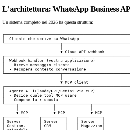
L'architettura: WhatsApp Business A
Un sistema completo nel 2026 ha questa struttura:
┌──────────────────────────────────────────────────────
│  Cliente che scrive su WhatsApp                      
└────────────────────────┬─────────────────────────────
                         │

                         ▼ Cloud API webhook

┌──────────────────────────────────────────────────────
│  Webhook handler (vostra applicazione)               
│  - Riceve messaggio cliente                          
│  - Recupera contesto conversazione                   
└────────────────────────┬─────────────────────────────
                         │

                         ▼ MCP client

┌──────────────────────────────────────────────────────
│  Agente AI (Claude/GPT/Gemini via MCP)               
│  - Decide quale tool MCP usare                       
│  - Compone la risposta                               
└─────┬───────────────┬───────────────┬────────────────
      │               │               │

      ▼ MCP           ▼ MCP           ▼ MCP

┌──────────┐    ┌──────────┐    ┌──────────┐

│ Server   │    │ Server   │    │ Server   │

│ Gestion. │    │ CRM      │    │ Magazzino│
