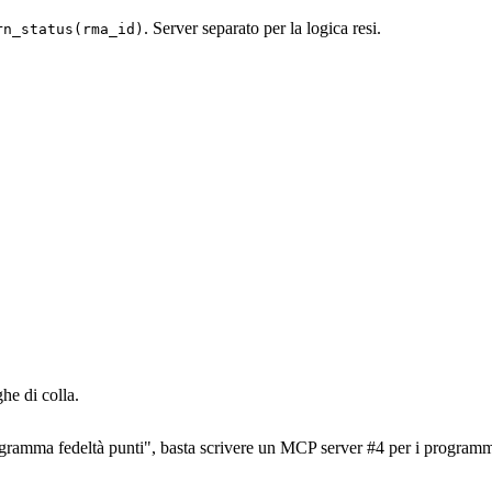
. Server separato per la logica resi.
rn_status(rma_id)
he di colla.
rogramma fedeltà punti", basta scrivere un MCP server #4 per i programmi